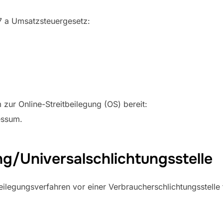
7 a Umsatzsteuergesetz:
https://ec.europa.e
 zur Online-Streitbeilegung (OS) bereit:
essum.
ng/Universal­schlichtungs­stelle
tbeilegungsverfahren vor einer Verbraucherschlichtungsstelle