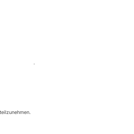
u/consumers/odr/
.
 teilzunehmen.