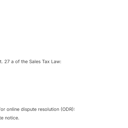
t. 27 a of the Sales Tax Law:
https://ec.europa.eu/con
r online dispute resolution (ODR):
e notice.